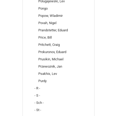
Polugajewski, Lev
Pongo
Popow, Wladimir
Povah, Nigel
Prandstetter, Eduard
Price, Bill
Pritchett, Craig
Prokuronov, Eduard
Prusikin, Michael
Przewoznik, Jan
Psakhis, Lev
Purdy
- R -
- S -
- Sch -
- St -