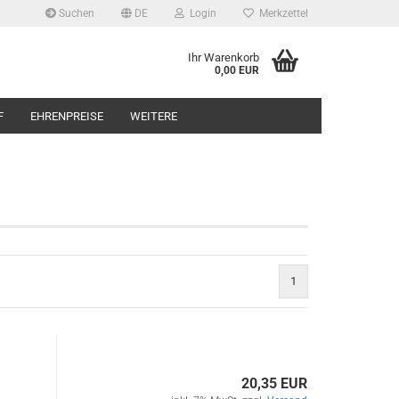
Suchen
DE
Login
Merkzettel
Ihr Warenkorb
0,00 EUR
F
EHRENPREISE
WEITERE
1
20,35 EUR