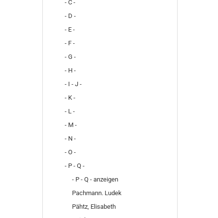
- C -
- D -
- E -
- F -
- G -
- H -
- I - J -
- K -
- L -
- M -
- N -
- O -
- P - Q -
- P - Q - anzeigen
Pachmann. Ludek
Pähtz, Elisabeth