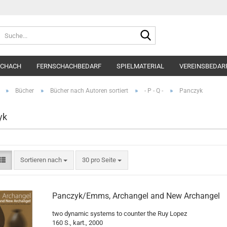
Suche...
SCHACH
FERNSCHACHBEDARF
SPIELMATERIAL
VEREINSBEDAR
»
»
»
»
Bücher
Bücher nach Autoren sortiert
- P - Q -
Panczyk
yk
Sortieren nach
pro Seite
Sortieren nach
30 pro Seite
Panczyk/Emms, Archangel and New Archangel
two dynamic systems to counter the Ruy Lopez
160 S., kart., 2000