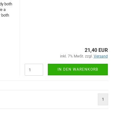
udy both
de a
r both
21,40 EUR
inkl. 7% MwSt. zzgl.
Versand
IN DEN WARENKORB
1