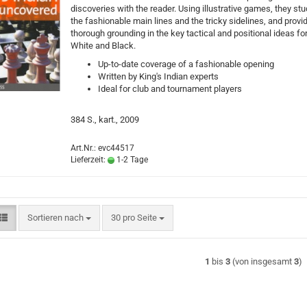
discoveries with the reader. Using illustrative games, they st
the fashionable main lines and the tricky sidelines, and provi
thorough grounding in the key tactical and positional ideas fo
White and Black.
Up-to-date coverage of a fashionable opening
Written by King's Indian experts
Ideal for club and tournament players
384 S., kart., 2009
Art.Nr.: evc44517
Lieferzeit:
1-2 Tage
Sortieren nach
pro Seite
Sortieren nach
30 pro Seite
1
bis
3
(von insgesamt
3
)