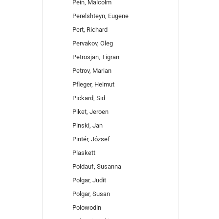
Pein, Malcolm
Perelshteyn, Eugene
Pert, Richard
Pervakov, Oleg
Petrosjan, Tigran
Petrov, Marian
Pfleger, Helmut
Pickard, Sid
Piket, Jeroen
Pinski, Jan
Pintér, József
Plaskett
Poldauf, Susanna
Polgar, Judit
Polgar, Susan
Polowodin