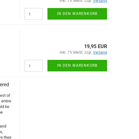
inkl. 7% MwSt. zzgl.
Versand
IN DEN WARENKORB
19,95 EUR
inkl. 7% MwSt. zzgl.
Versand
IN DEN WARENKORB
vered
test of
 entire
uld be
he
 and
s,
e their