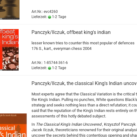
Art.Nr.: evc4260
Lieferzeit:
1-2 Tage
Panczyk/Ilczuk, offbeat king's indian
lesser known tries to counter this most popular of defences
176 S., kart., everyman chess 2004
Art.Nr.: 1-85744-361-6
Lieferzeit:
1-2 Tage
Panczyk/Ilczuk, the classical King's Indian unco
Most experts agree that the Classical Variation is the critical 
the King's Indian. Pulling no punches, White questions Black's
strategy and seeks nothing less than a direct refutation; it co
said that the reputation of the King's Indian rests entirely on t
assessments of this hotly debated subject.
In
The Classical King's Indian Uncovered
, Krzysztof Panczyk
Jacek Ilczuk, theoreticians renowned for their original analysi
uncover the secrets behind this contentious opening and shar