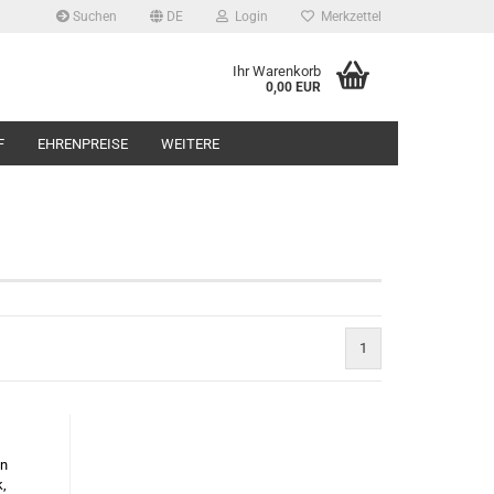
Suchen
DE
Login
Merkzettel
Ihr Warenkorb
0,00 EUR
F
EHRENPREISE
WEITERE
1
an
,