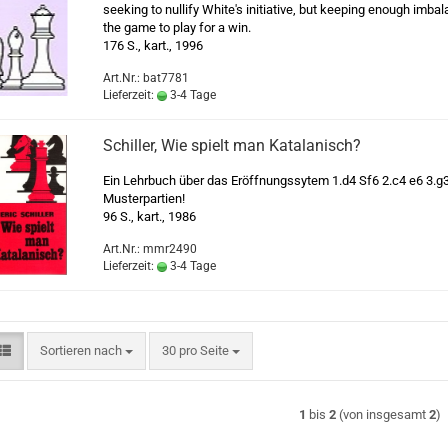
seeking to nullify White's initiative, but keeping enough imbal
the game to play for a win.
176 S., kart., 1996
Art.Nr.: bat7781
Lieferzeit:
3-4 Tage
Schiller, Wie spielt man Katalanisch?
Ein Lehrbuch über das Eröffnungssytem 1.d4 Sf6 2.c4 e6 3.g3
Musterpartien!
96 S., kart., 1986
Art.Nr.: mmr2490
Lieferzeit:
3-4 Tage
Sortieren nach
pro Seite
Sortieren nach
30 pro Seite
1
bis
2
(von insgesamt
2
)