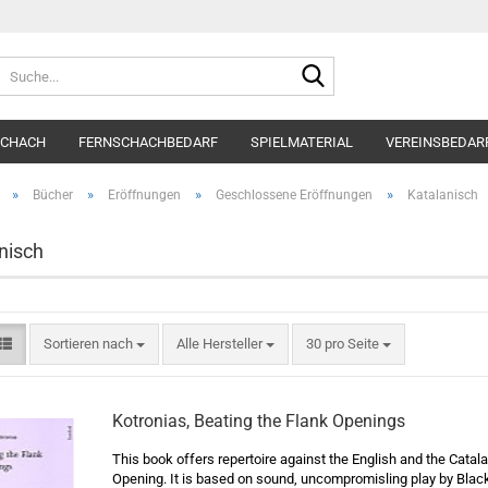
Suche...
SCHACH
FERNSCHACHBEDARF
SPIELMATERIAL
VEREINSBEDAR
»
»
»
»
Bücher
Eröffnungen
Geschlossene Eröffnungen
Katalanisch
nisch
Sortieren nach
pro Seite
Sortieren nach
Alle Hersteller
30 pro Seite
Kotronias, Beating the Flank Openings
This book offers repertoire against the English and the Catal
Opening. It is based on sound, uncompromisling play by Black