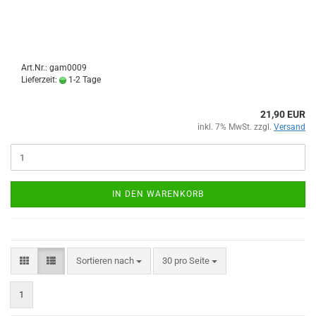
Art.Nr.: gam0009
Lieferzeit:
1-2 Tage
21,90 EUR
inkl. 7% MwSt. zzgl.
Versand
IN DEN WARENKORB
Sortieren nach
pro Seite
Sortieren nach
30 pro Seite
1