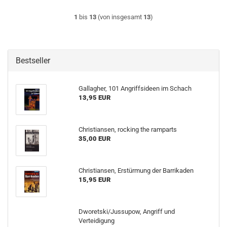
1
bis
13
(von insgesamt
13
)
Bestseller
Gallagher, 101 Angriffsideen im Schach
13,95 EUR
Christiansen, rocking the ramparts
35,00 EUR
Christiansen, Erstürmung der Barrikaden
15,95 EUR
Dworetski/Jussupow, Angriff und
Verteidigung