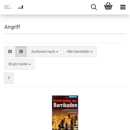
Angriff
Sortieren nach
Sortieren nach
Alle Hersteller
pro Seite
30 pro Seite
1