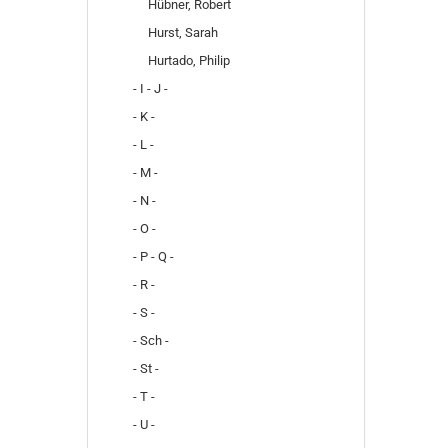
Hübner, Robert
Hurst, Sarah
Hurtado, Philip
- I - J -
- K -
- L -
- M -
- N -
- O -
- P - Q -
- R -
- S -
- Sch -
- St -
- T -
- U -