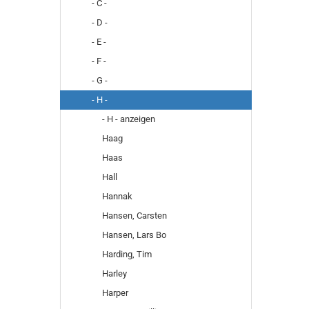
- C -
- D -
- E -
- F -
- G -
- H -
- H - anzeigen
Haag
Haas
Hall
Hannak
Hansen, Carsten
Hansen, Lars Bo
Harding, Tim
Harley
Harper