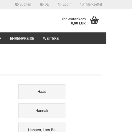
Suchen
DE
Login
Merkzettel
Ihr Warenkorb
0,00 EUR
F
EHRENPREISE
WEITERE
Haas
Hannak
Hansen, Lars Bo