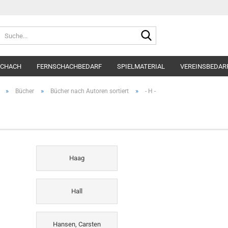
Suche...
SCHACH
FERNSCHACHBEDARF
SPIELMATERIAL
VEREINSBEDAR
»
»
»
Bücher
Bücher nach Autoren sortiert
- H -
Haag
Hall
Hansen, Carsten