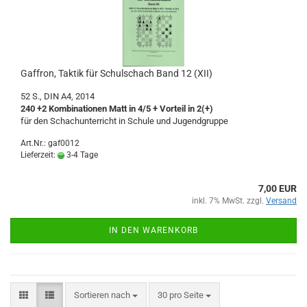
Gaffron, Taktik für Schulschach Band 12 (XII)
52 S., DIN A4, 2014
240 +2 Kombinationen Matt in 4/5 + Vorteil in 2(+)
für den Schachunterricht in Schule und Jugendgruppe
Art.Nr.: gaf0012
Lieferzeit:
3-4 Tage
7,00 EUR
inkl. 7% MwSt. zzgl.
Versand
IN DEN WARENKORB
Sortieren nach
pro Seite
Sortieren nach
30 pro Seite