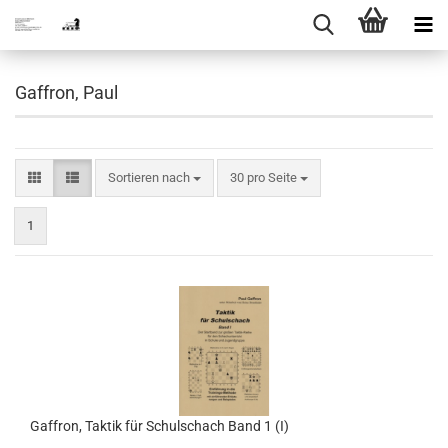
Gaffron, Paul
Sortieren nach
pro Seite
Sortieren nach
30 pro Seite
1
Gaffron, Taktik für Schulschach Band 1 (I)