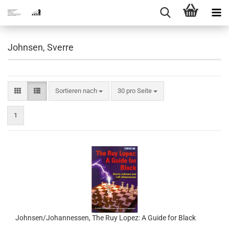
Johnsen, Sverre
Sortieren nach
pro Seite
Sortieren nach
30 pro Seite
1
Johnsen/Johannessen, The Ruy Lopez: A Guide for Black