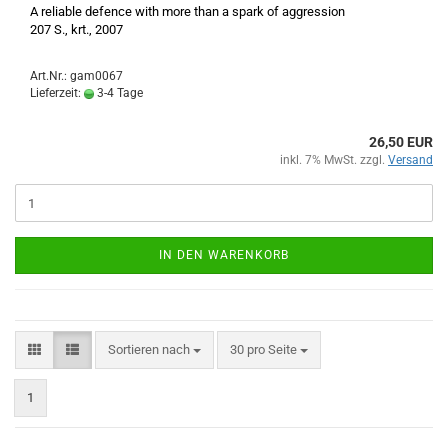
A reliable defence with more than a spark of aggression
207 S., krt., 2007
Art.Nr.: gam0067
Lieferzeit:
3-4 Tage
26,50 EUR
inkl. 7% MwSt. zzgl.
Versand
IN DEN WARENKORB
Sortieren nach
pro Seite
Sortieren nach
30 pro Seite
1