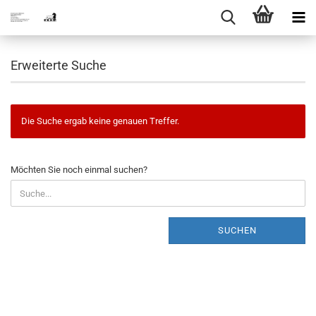
Erweiterte Suche
Die Suche ergab keine genauen Treffer.
MÖCHTEN
Möchten Sie noch einmal suchen?
SIE
NOCH
EINMAL
SUCHEN?
SUCHEN