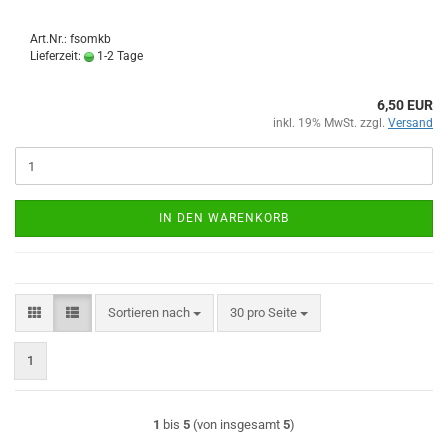
Art.Nr.: fsomkb
Lieferzeit:
1-2 Tage
6,50 EUR
inkl. 19% MwSt. zzgl.
Versand
IN DEN WARENKORB
Sortieren nach
pro Seite
Sortieren nach
30 pro Seite
1
1
bis
5
(von insgesamt
5
)