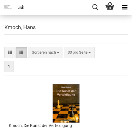
Kmoch, Hans
Sortieren nach
pro Seite
Sortieren nach
30 pro Seite
1
Kmoch, Die Kunst der Verteidigung