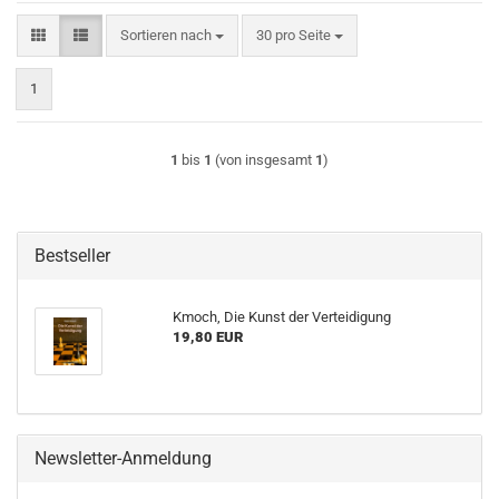
Sortieren nach
pro Seite
Sortieren nach
30 pro Seite
1
1
bis
1
(von insgesamt
1
)
Bestseller
Kmoch, Die Kunst der Verteidigung
19,80 EUR
Newsletter-Anmeldung