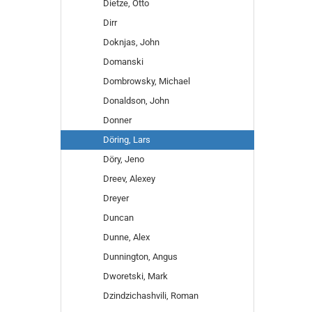
Dietze, Otto
Dirr
Doknjas, John
Domanski
Dombrowsky, Michael
Donaldson, John
Donner
Döring, Lars
Döry, Jeno
Dreev, Alexey
Dreyer
Duncan
Dunne, Alex
Dunnington, Angus
Dworetski, Mark
Dzindzichashvili, Roman