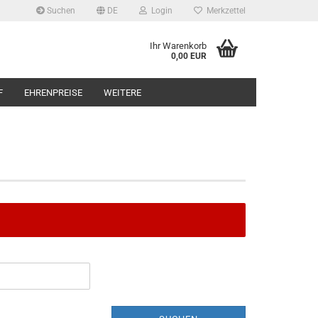
Suchen
DE
Login
Merkzettel
Ihr Warenkorb
0,00 EUR
F
EHRENPREISE
WEITERE