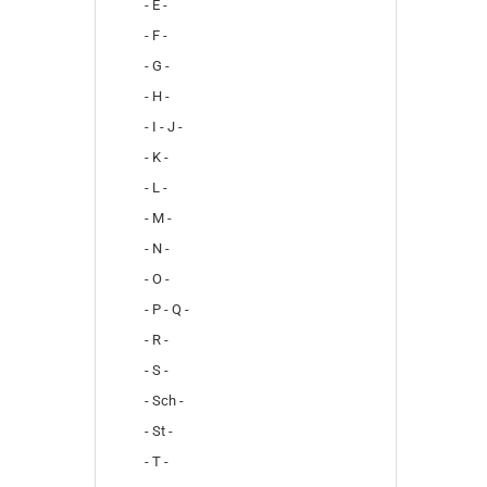
- E -
- F -
- G -
- H -
- I - J -
- K -
- L -
- M -
- N -
- O -
- P - Q -
- R -
- S -
- Sch -
- St -
- T -