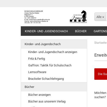
Alle
KINDER- UND JUGENDSCHACH
BÜCHER
GARTEN
Startseite
Kinder- und Jugendschach
Kinder- und Jugendschach anzeigen
Erweit
Fritz & Fertig
Gaffron: Taktik für Schulschach
Lernsoftware
Die Su
Brackeler Schachlehrgang
Bücher
MÖCHTE
Möchten 
SIE
Bücher anzeigen
suchen?
NOCH
Bücher aus unserem Verlag
EINMAL