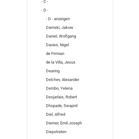
- C -
- D -
- D - anzeigen
Damski, Jakow
Daniel, Wolfgang
Davies, Nigel
de Firmian
de la Villa, Jesus
Dearing
Delchev, Alexander
Dembo, Yelena
Desjarlais, Robert
Dhopade, Swapnil
Diel, Alfred
Diemer, Emil-Joseph
Diepstraten