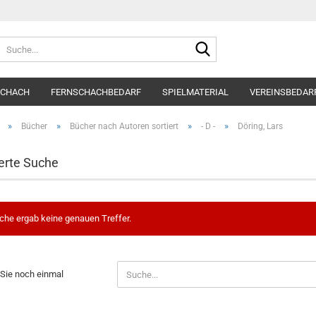
Suche...
SCHACH
FERNSCHACHBEDARF
SPIELMATERIAL
VEREINSBEDAR
»
»
»
»
Bücher
Bücher nach Autoren sortiert
- D -
Döring, Lars
erte Suche
che ergab keine genauen Treffer.
N
Sie noch einmal