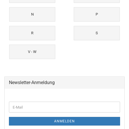
N
P
R
S
V - W
Newsletter-Anmeldung
WEITER
E-
ZUR
Mail
NEWSLETTER-
ANMELDUNG
ANMELDEN