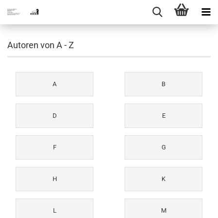
Autoren von A - Z
A
B
D
E
F
G
H
K
L
M