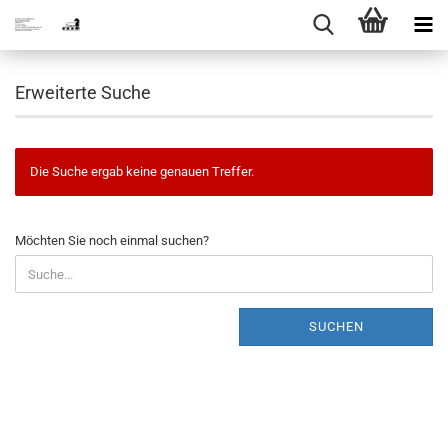
Erweiterte Suche
Die Suche ergab keine genauen Treffer.
MÖCHTEN
Möchten Sie noch einmal suchen?
SIE
NOCH
EINMAL
SUCHEN?
SUCHEN