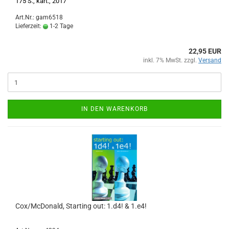
175 S., kart., 2017
Art.Nr.: gam6518
Lieferzeit:
1-2 Tage
22,95 EUR
inkl. 7% MwSt. zzgl.
Versand
IN DEN WARENKORB
Cox/McDonald, Starting out: 1.d4! & 1.e4!