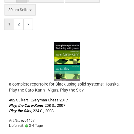
pro Seite
30 pro Seite
1
2
»
a complete repertoire for Black using solid systems: Houska,
Play the Caro-Kann - Vigus, Play the Slav
432 S., kart., Everyman Chess 2017
Play, the Caro-Kann
, 208 S., 2007
Play the Slav
, 224 S., 2008
Art.Nr.: evc4457
Lieferzeit:
3-4 Tage