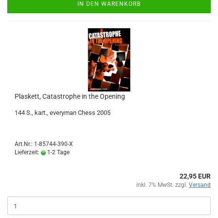
IN DEN WARENKORB
Plaskett, Catastrophe in the Opening
144 S., kart., everyman Chess 2005
Art.Nr.: 1-85744-390-X
Lieferzeit:
1-2 Tage
22,95 EUR
inkl. 7% MwSt. zzgl.
Versand