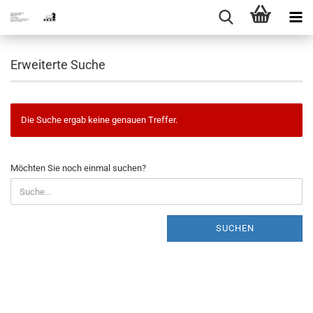
Erweiterte Suche
Die Suche ergab keine genauen Treffer.
MÖCHTEN
Möchten Sie noch einmal suchen?
SIE
NOCH
EINMAL
SUCHEN?
SUCHEN