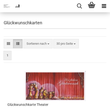
Glückwunschkarten
Sortieren nach
pro Seite
Sortieren nach
30 pro Seite
1
Glückwunschkarte Theater