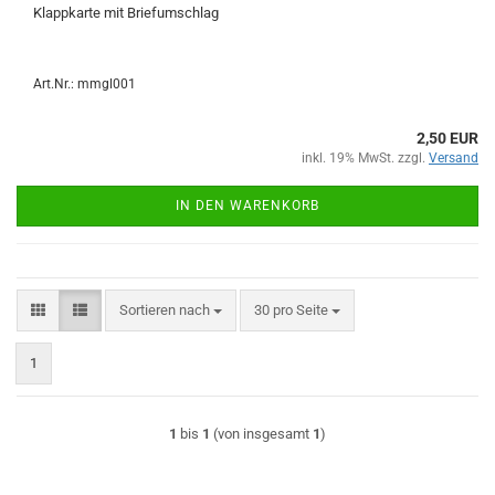
Klappkarte mit Briefumschlag
Art.Nr.: mmgl001
2,50 EUR
inkl. 19% MwSt. zzgl.
Versand
IN DEN WARENKORB
Sortieren nach
pro Seite
Sortieren nach
30 pro Seite
1
1
bis
1
(von insgesamt
1
)