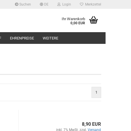
Suchen
DE
Login
Merkzettel
Ihr Warenkorb
0,00 EUR
F
EHRENPREISE
WEITERE
1
8,90 EUR
inkl. 7% MwSt. zzgl.
Versand