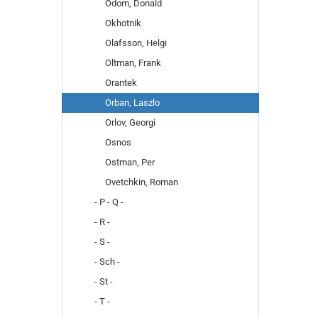
Odom, Donald
Okhotnik
Olafsson, Helgi
Oltman, Frank
Orantek
Orban, Laszlo
Orlov, Georgi
Osnos
Ostman, Per
Ovetchkin, Roman
- P - Q -
- R -
- S -
- Sch -
- St -
- T -