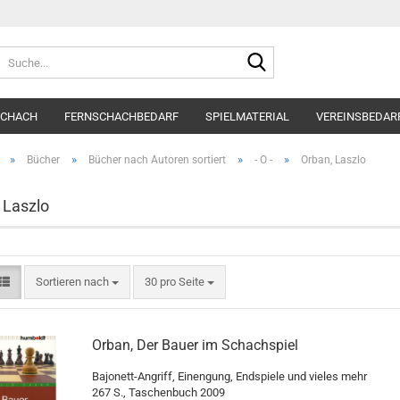
Suche...
SCHACH
FERNSCHACHBEDARF
SPIELMATERIAL
VEREINSBEDAR
»
»
»
»
Bücher
Bücher nach Autoren sortiert
- O -
Orban, Laszlo
 Laszlo
Sortieren nach
pro Seite
Sortieren nach
30 pro Seite
Orban, Der Bauer im Schachspiel
Bajonett-Angriff, Einengung, Endspiele und vieles mehr
267 S., Taschenbuch 2009