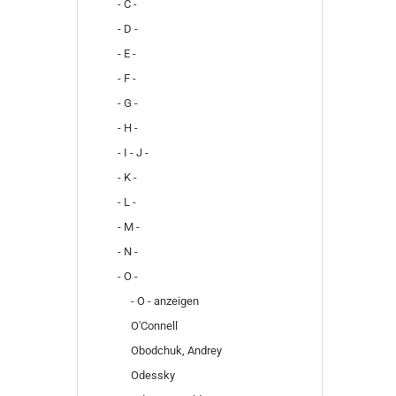
- C -
- D -
- E -
- F -
- G -
- H -
- I - J -
- K -
- L -
- M -
- N -
- O -
- O - anzeigen
O'Connell
Obodchuk, Andrey
Odessky