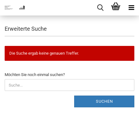
Erweiterte Suche
Die Suche ergab keine genauen Treffer.
MÖCHTEN
Möchten Sie noch einmal suchen?
SIE
NOCH
EINMAL
SUCHEN?
SUCHEN