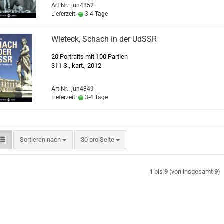
Art.Nr.: jun4852
Lieferzeit:
3-4 Tage
Wieteck, Schach in der UdSSR
20 Portraits mit 100 Partien
311 S., kart., 2012
Art.Nr.: jun4849
Lieferzeit:
3-4 Tage
Sortieren nach
pro Seite
Sortieren nach
30 pro Seite
1
bis
9
(von insgesamt
9
)