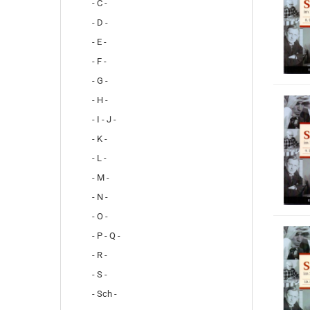
- C -
- D -
- E -
- F -
- G -
- H -
- I - J -
- K -
- L -
- M -
- N -
- O -
- P - Q -
- R -
- S -
- Sch -