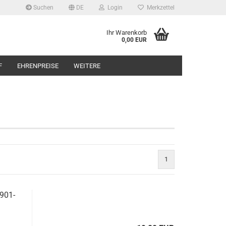
Suchen
DE
Login
Merkzettel
Ihr Warenkorb
0,00 EUR
F
EHRENPREISE
WEITERE
1
1901-