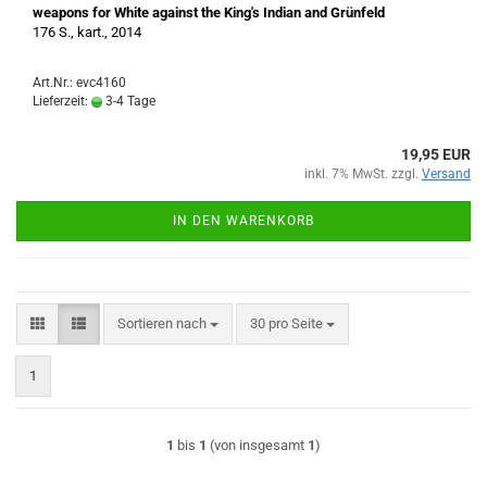
weapons for White against the King's Indian and Grünfeld
176 S., kart., 2014
Art.Nr.: evc4160
Lieferzeit:
3-4 Tage
19,95 EUR
inkl. 7% MwSt. zzgl.
Versand
IN DEN WARENKORB
Sortieren nach
pro Seite
Sortieren nach
30 pro Seite
1
1
bis
1
(von insgesamt
1
)