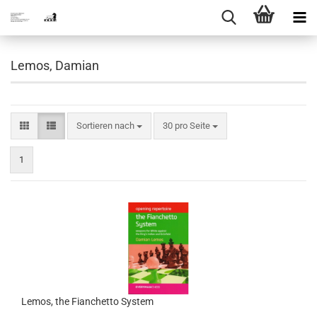
Lemos, Damian
Sortieren nach
pro Seite
Sortieren nach
30 pro Seite
1
Lemos, the Fianchetto System