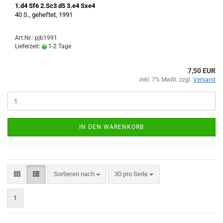
1.d4 Sf6 2.Sc3 d5 3.e4 Sxe4
40 S., geheftet, 1991
Art.Nr.: pjb1991
Lieferzeit:
1-2 Tage
7,50 EUR
inkl. 7% MwSt. zzgl.
Versand
IN DEN WARENKORB
Sortieren nach
pro Seite
Sortieren nach
30 pro Seite
1