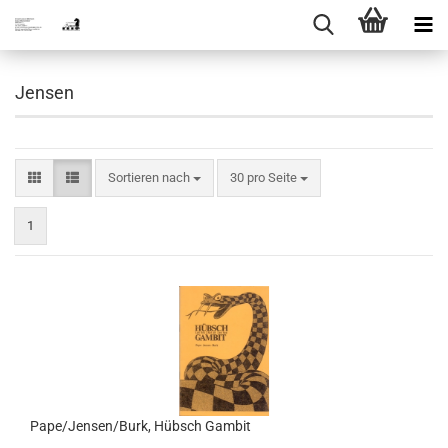
Jensen
Sortieren nach
pro Seite
Sortieren nach
30 pro Seite
1
Pape/Jensen/Burk, Hübsch Gambit