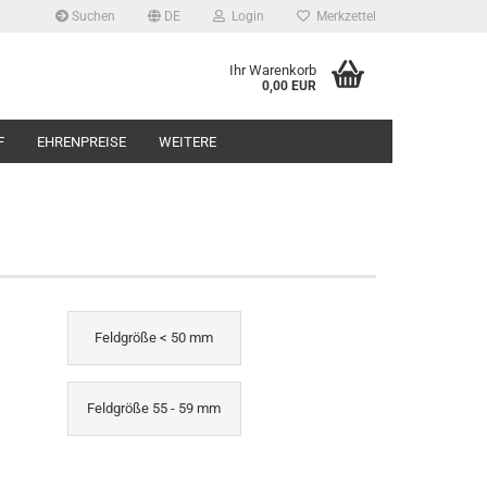
Suchen
DE
Login
Merkzettel
Ihr Warenkorb
0,00 EUR
F
EHRENPREISE
WEITERE
Feldgröße < 50 mm
Feldgröße 55 - 59 mm