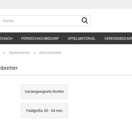
Suche...
SCHACH
FERNSCHACHBEDARF
SPIELMATERIAL
VEREINSBEDAR
»
»
Spielmaterial
Schachbretter
bretter
turniergeeignete Bretter
Feldgröße 50 - 54 mm