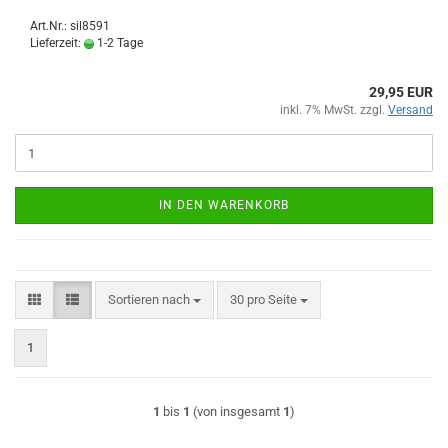
Art.Nr.: sil8591
Lieferzeit:
1-2 Tage
29,95 EUR
inkl. 7% MwSt. zzgl.
Versand
IN DEN WARENKORB
Sortieren nach
pro Seite
Sortieren nach
30 pro Seite
1
1
bis
1
(von insgesamt
1
)