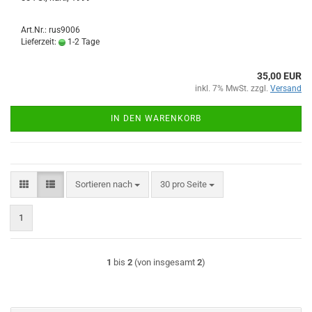
Art.Nr.: rus9006
Lieferzeit:
1-2 Tage
35,00 EUR
inkl. 7% MwSt. zzgl.
Versand
IN DEN WARENKORB
Sortieren nach
pro Seite
Sortieren nach
30 pro Seite
1
1
bis
2
(von insgesamt
2
)