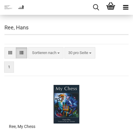
Ree, Hans
Sortieren nach
pro Seite
Sortieren nach
30 pro Seite
1
Ree, My Chess