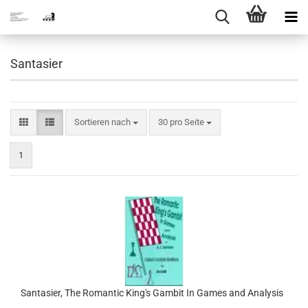
Santasier
Sortieren nach
pro Seite
Sortieren nach
30 pro Seite
1
Santasier, The Romantic King's Gambit In Games and Analysis