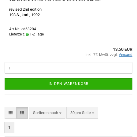
revised 2nd edition
193 S., kart., 1992
Art.Nr.: cd68204
Lieferzeit:
1-2 Tage
13,50 EUR
inkl. 7% MwSt. zzgl.
Versand
IN DEN WARENKORB
Sortieren nach
pro Seite
Sortieren nach
30 pro Seite
1