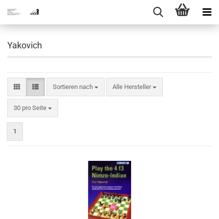
Yakovich
Sortieren nach
Sortieren nach
Alle Hersteller
pro Seite
30 pro Seite
1