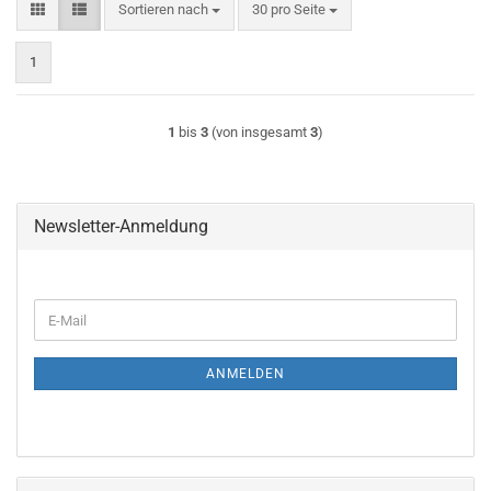
Sortieren nach
pro Seite
Sortieren nach
30 pro Seite
1
1
bis
3
(von insgesamt
3
)
Newsletter-Anmeldung
WEITER
E-
ZUR
Mail
NEWSLETTER-
ANMELDUNG
ANMELDEN