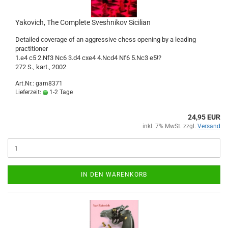
Yakovich, The Complete Sveshnikov Sicilian
Detailed coverage of an aggressive chess opening by a leading
practitioner
1.e4 c5 2.Nf3 Nc6 3.d4 cxe4 4.Ncd4 Nf6 5.Nc3 e5!?
272 S., kart., 2002
Art.Nr.: gam8371
Lieferzeit:
1-2 Tage
24,95 EUR
inkl. 7% MwSt. zzgl.
Versand
IN DEN WARENKORB