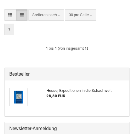
Sortieren nach
pro Seite
Sortieren nach
30 pro Seite
1
1
bis
1
(von insgesamt
1
)
Bestseller
Hesse, Expeditionen in die Schachwelt
28,80 EUR
Newsletter-Anmeldung