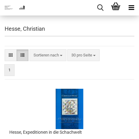
Hesse, Christian
Sortieren nach
pro Seite
Sortieren nach
30 pro Seite
1
Hesse, Expeditionen in die Schachwelt