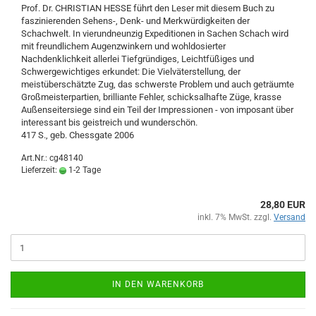
Prof. Dr. CHRISTIAN HESSE führt den Leser mit diesem Buch zu
faszinierenden Sehens-, Denk- und Merkwürdigkeiten der
Schachwelt. In vierundneunzig Expeditionen in Sachen Schach wird
mit freundlichem Augenzwinkern und wohldosierter
Nachdenklichkeit allerlei Tiefgründiges, Leichtfüßiges und
Schwergewichtiges erkundet: Die Vielväterstellung, der
meistüberschätzte Zug, das schwerste Problem und auch geträumte
Großmeisterpartien, brilliante Fehler, schicksalhafte Züge, krasse
Außenseitersiege sind ein Teil der Impressionen - von imposant über
interessant bis geistreich und wunderschön.
417 S., geb. Chessgate 2006
Art.Nr.: cg48140
Lieferzeit:
1-2 Tage
28,80 EUR
inkl. 7% MwSt. zzgl.
Versand
IN DEN WARENKORB