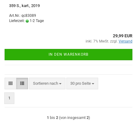
359 S., kart., 2019
Art.Nr.: qc83089
Lieferzeit:
1-2 Tage
29,99 EUR
inkl. 7% MwSt. zzgl.
Versand
IN DEN WARENKORB
Sortieren nach
pro Seite
Sortieren nach
30 pro Seite
1
1
bis
2
(von insgesamt
2
)