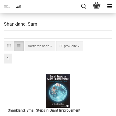
Shankland, Sam
Sortieren nach
pro Seite
Sortieren nach
30 pro Seite
1
Shankland, Small Steps in Giant Improvement