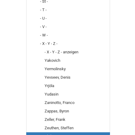
- St -
- T -
- U -
- V -
- W -
- X - Y - Z -
- X - Y - Z - anzeigen
Yakovich
Yermolinsky
Yevseev, Denis
Yrjöla
Yudasin
Zaninotto, Franco
Zappas, Byron
Zeller, Frank
Zeuthen, Steffen