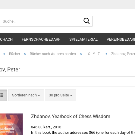
Suche...
SCHACH
FERNSCHACHBEDARF
SPIELMATERIAL
VEREINSBEDAR
»
»
»
»
Bücher
Bücher nach Autoren sortiert
- X - Y - Z -
Zhdanov, Pete
v, Peter
Sortieren nach
pro Seite
Sortieren nach
30 pro Seite
Zhdanov, Yearbook of Chess Wisdom
346 S., kart., 2015
In this book the author addresses 366 (one for each day of th