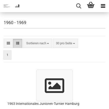
1960 - 1969
Sortieren nach
pro Seite
Sortieren nach
30 pro Seite
1
1963 Internationales Junioren-Turnier Hamburg