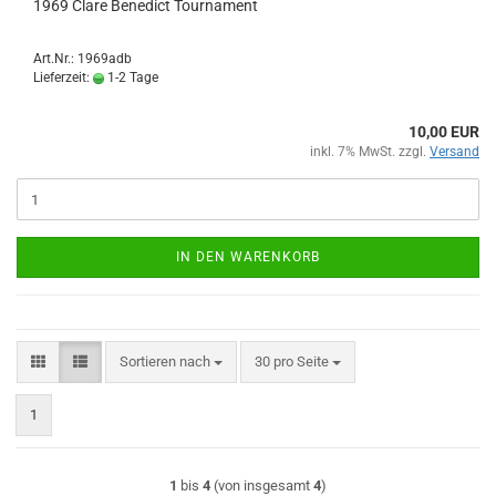
1969 Clare Benedict Tournament
Art.Nr.: 1969adb
Lieferzeit:
1-2 Tage
10,00 EUR
inkl. 7% MwSt. zzgl.
Versand
IN DEN WARENKORB
Sortieren nach
pro Seite
Sortieren nach
30 pro Seite
1
1
bis
4
(von insgesamt
4
)