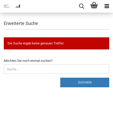
Erweiterte Suche
Die Suche ergab keine genauen Treffer.
MÖCHTEN
Möchten Sie noch einmal suchen?
SIE
NOCH
EINMAL
SUCHEN?
SUCHEN