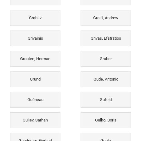
Grabitz
Greet, Andrew
Grivainis
Grivas, Efstratios
Grooten, Herman
Gruber
Grund
Gude, Antonio
Guéneau
Gufeld
Guliev, Sarhan
Gulko, Boris
Gunderam, Gerhart
Gupta