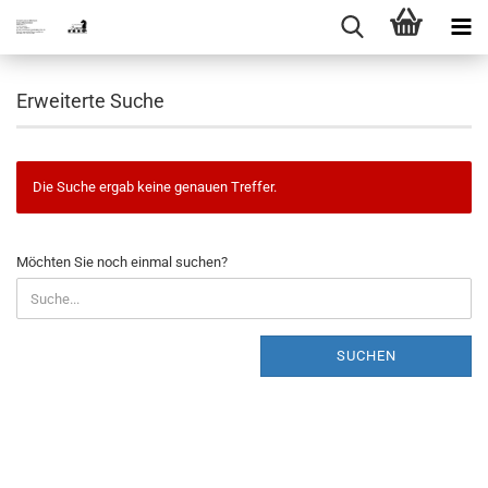
Erweiterte Suche
Die Suche ergab keine genauen Treffer.
MÖCHTEN
Möchten Sie noch einmal suchen?
SIE
NOCH
EINMAL
SUCHEN?
SUCHEN