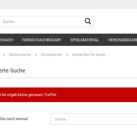
Suche...
SCHACH
FERNSCHACHBEDARF
SPIELMATERIAL
VEREINSBEDAR
»
»
»
Spielmaterial
Schachuhren
Holzkoffer für Uhren
erte Suche
che ergab keine genauen Treffer.
N
Sie noch einmal