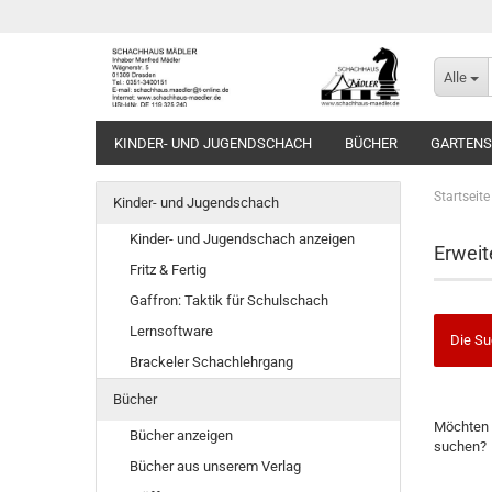
Alle
KINDER- UND JUGENDSCHACH
BÜCHER
GARTEN
Startseite
Kinder- und Jugendschach
Kinder- und Jugendschach anzeigen
Erweit
Fritz & Fertig
Gaffron: Taktik für Schulschach
Lernsoftware
Die Su
Brackeler Schachlehrgang
Bücher
MÖCHTE
Möchten 
SIE
Bücher anzeigen
suchen?
NOCH
Bücher aus unserem Verlag
EINMAL