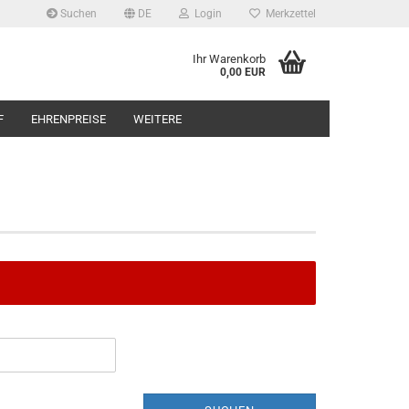
Suchen
DE
Login
Merkzettel
Ihr Warenkorb
0,00 EUR
F
EHRENPREISE
WEITERE