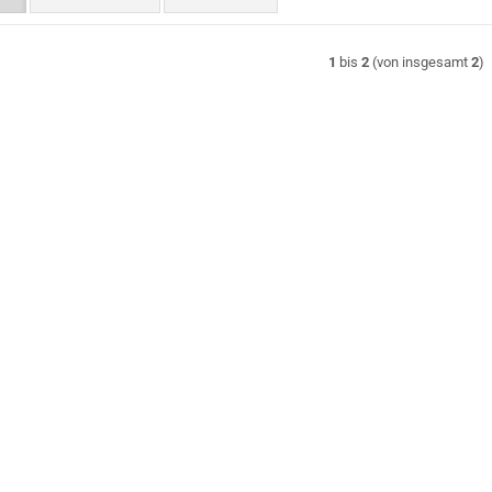
1
bis
2
(von insgesamt
2
)