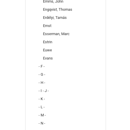
Emms, John
Engqvist, Thomas
Erdélyi, Tamás
Ernst
Esserman, Marc
Estrin
Euwe
Evans
- F -
- G -
- H -
- I - J -
- K -
- L -
- M -
- N -