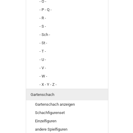
- O -
- P - Q -
- R -
- S -
- Sch -
- St -
- T -
- U -
- V -
- W -
- X - Y - Z -
Gartenschach
Gartenschach anzeigen
Schachfigurenset
Einzelfiguren
andere Spielfiguren