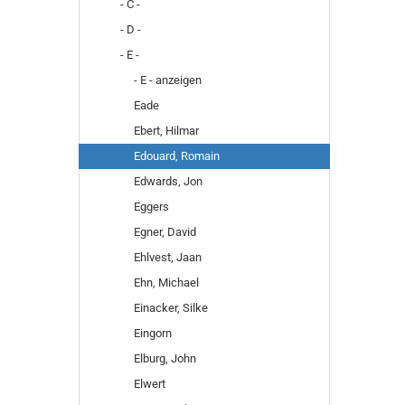
- C -
- D -
- E -
- E - anzeigen
Eade
Ebert, Hilmar
Edouard, Romain
Edwards, Jon
Eggers
Egner, David
Ehlvest, Jaan
Ehn, Michael
Einacker, Silke
Eingorn
Elburg, John
Elwert