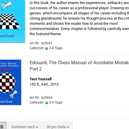
In this book, the author shares the experiences, setbacks an
successes of his career as a professional player. Drawing o
games, which encompass all stages of his career including t
strong grandmaster, he reveals his thought process at the crit
moments and shows the reader how to avoid the most
commonmistakes. Every chapter is followed by carefully exe
the featured theme.
Art.Nr.: tp5661
Lieferzeit:
3-4 Tage
Edouard, The Chess Manual of Avoidable Mistake
Part 2
Test Yourself
152 S., kart., 2015
Art.Nr.: tp5664
Lieferzeit:
3-4 Tage
Sortieren nach
pro Seite
Sortieren nach
30 pro Seite