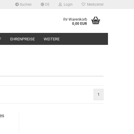
Suchen
DE
Login
Merkzettel
Ihr Warenkorb
0,00 EUR
F
EHRENPREISE
WEITERE
1
es