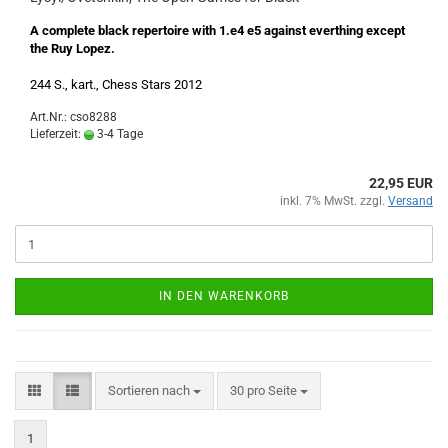
A complete black repertoire with 1.e4 e5 against everthing except
the Ruy Lopez.
244 S., kart., Chess Stars 2012
Art.Nr.: cso8288
Lieferzeit:
3-4 Tage
22,95 EUR
inkl. 7% MwSt. zzgl.
Versand
IN DEN WARENKORB
Sortieren nach
pro Seite
Sortieren nach
30 pro Seite
1