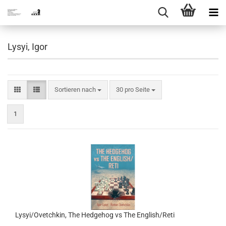
Lysyi, Igor
Sortieren nach
pro Seite
Sortieren nach
30 pro Seite
1
Lysyi/Ovetchkin, The Hedgehog vs The English/Reti