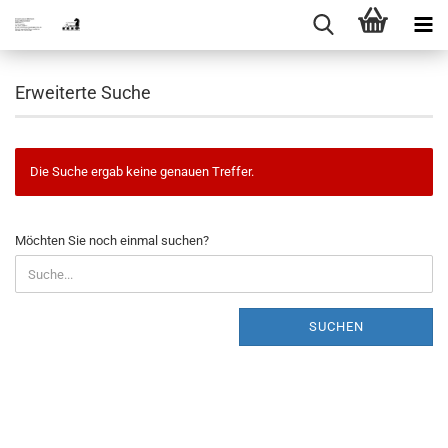
Erweiterte Suche
Die Suche ergab keine genauen Treffer.
MÖCHTEN
Möchten Sie noch einmal suchen?
SIE
NOCH
EINMAL
SUCHEN?
SUCHEN