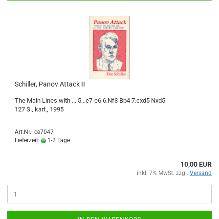
Schiller, Panov Attack II
The Main Lines with ... 5...e7-e6 6.Nf3 Bb4 7.cxd5 Nxd5
127 S., kart., 1995
Art.Nr.: ce7047
Lieferzeit:
1-2 Tage
10,00 EUR
inkl. 7% MwSt. zzgl.
Versand