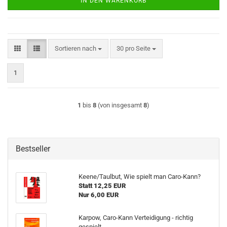
IN DEN WARENKORB
Sortieren nach
pro Seite
Sortieren nach
30 pro Seite
1
1
bis
8
(von insgesamt
8
)
Bestseller
Keene/Taulbut, Wie spielt man Caro-Kann?
Statt 12,25 EUR
Nur 6,00 EUR
Karpow, Caro-Kann Verteidigung - richtig
gespielt