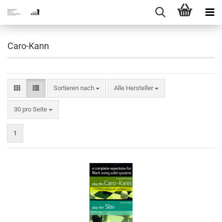
Caro-Kann
Sortieren nach
Sortieren nach
Alle Hersteller
pro Seite
30 pro Seite
1