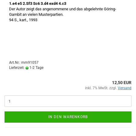
1.e4 e5 2.Sf3 Sc6 3.d4 exd4 4.c3
Der Autor zeigt das angenommene und das abgelehnte Göring-
Gambit an vielen Musterpartien.
94 S., kart., 1993
Art.Nr.: mm91057
Lieferzeit:
1-2 Tage
12,50 EUR
inkl. 7% MwSt. zzgl.
Versand
IN DEN WARENKORB