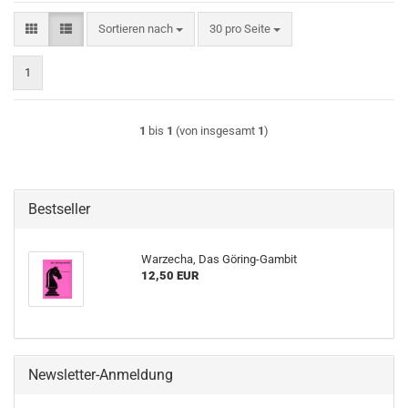
Sortieren nach
pro Seite
Sortieren nach
30 pro Seite
1
1
bis
1
(von insgesamt
1
)
Bestseller
Warzecha, Das Göring-Gambit
12,50 EUR
Newsletter-Anmeldung