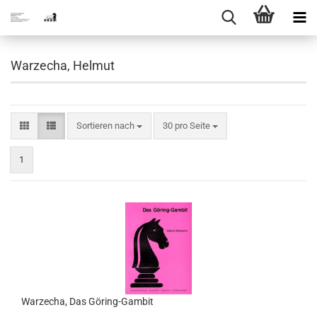
Warzecha, Helmut
Sortieren nach
pro Seite
Sortieren nach
30 pro Seite
1
Warzecha, Das Göring-Gambit