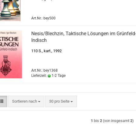
Art.Nr.: bey500
Nesis/Blechzin, Taktische Lösungen im Grünfeld
Indisch
110 S., kart., 1992
Art.Nr.: bey1368
Lieferzeit:
1-2 Tage
Sortieren nach
pro Seite
Sortieren nach
30 pro Seite
1
bis
2
(von insgesamt
2
)