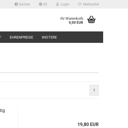
Suchen
DE
Login
Merkzettel
Ihr Warenkorb
0,00 EUR
F
EHRENPREISE
WEITERE
1
tig
19,80 EUR