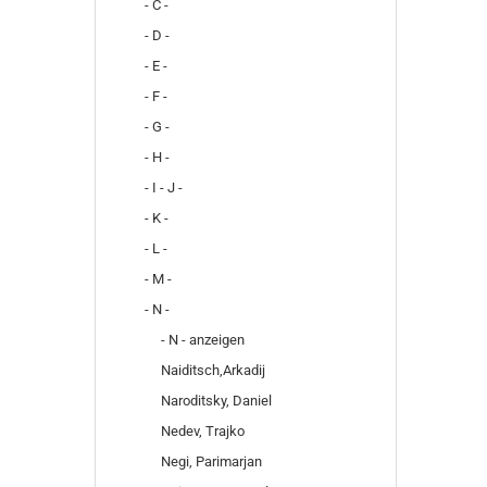
- C -
- D -
- E -
- F -
- G -
- H -
- I - J -
- K -
- L -
- M -
- N -
- N - anzeigen
Naiditsch,Arkadij
Naroditsky, Daniel
Nedev, Trajko
Negi, Parimarjan