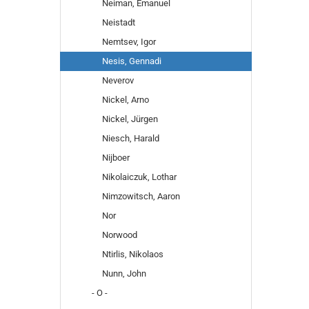
Neiman, Emanuel
Neistadt
Nemtsev, Igor
Nesis, Gennadi
Neverov
Nickel, Arno
Nickel, Jürgen
Niesch, Harald
Nijboer
Nikolaiczuk, Lothar
Nimzowitsch, Aaron
Nor
Norwood
Ntirlis, Nikolaos
Nunn, John
- O -