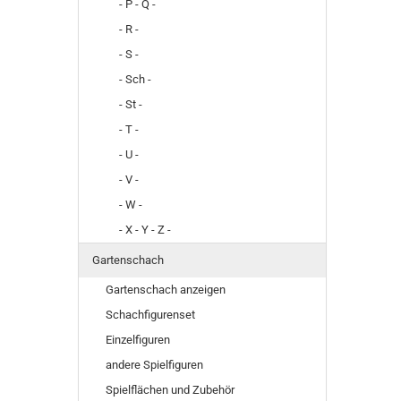
- P - Q -
- R -
- S -
- Sch -
- St -
- T -
- U -
- V -
- W -
- X - Y - Z -
Gartenschach
Gartenschach anzeigen
Schachfigurenset
Einzelfiguren
andere Spielfiguren
Spielflächen und Zubehör