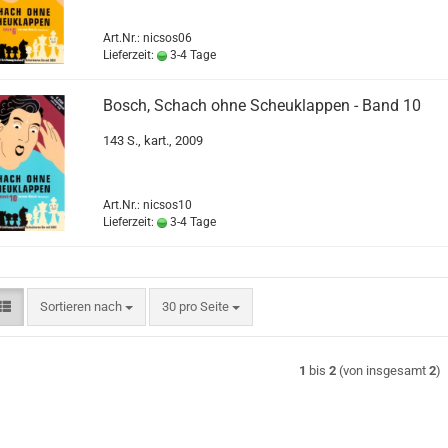
Art.Nr.: nicsos06
Lieferzeit:
3-4 Tage
Bosch, Schach ohne Scheuklappen - Band 10
143 S., kart., 2009
Art.Nr.: nicsos10
Lieferzeit:
3-4 Tage
Sortieren nach
pro Seite
Sortieren nach
30 pro Seite
1
bis
2
(von insgesamt
2
)