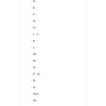
- D -
- E -
- F -
- G -
- H -
- I - J -
- K -
- L -
- M -
- N -
- O -
- P - Q -
- R -
- S -
- Sch -
- St -