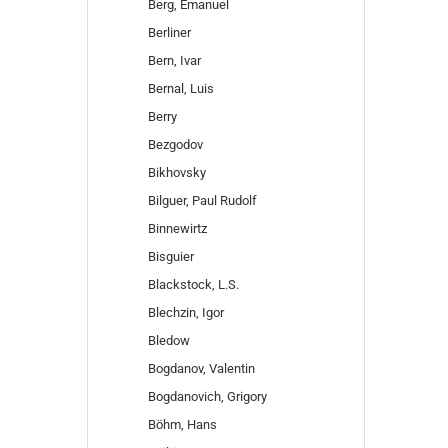
Berg, Emanuel
Berliner
Bern, Ivar
Bernal, Luis
Berry
Bezgodov
Bikhovsky
Bilguer, Paul Rudolf
Binnewirtz
Bisguier
Blackstock, L.S.
Blechzin, Igor
Bledow
Bogdanov, Valentin
Bogdanovich, Grigory
Böhm, Hans