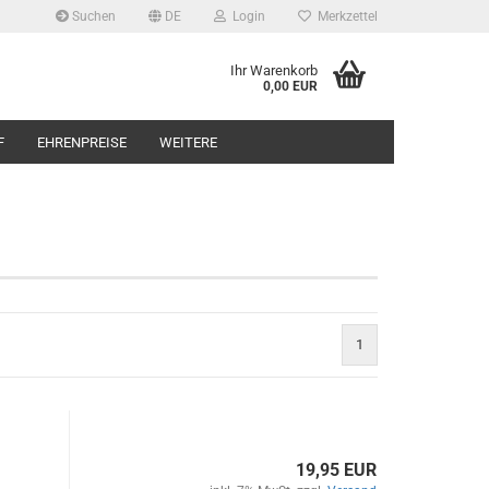
Suchen
DE
Login
Merkzettel
Ihr Warenkorb
0,00 EUR
F
EHRENPREISE
WEITERE
1
19,95 EUR