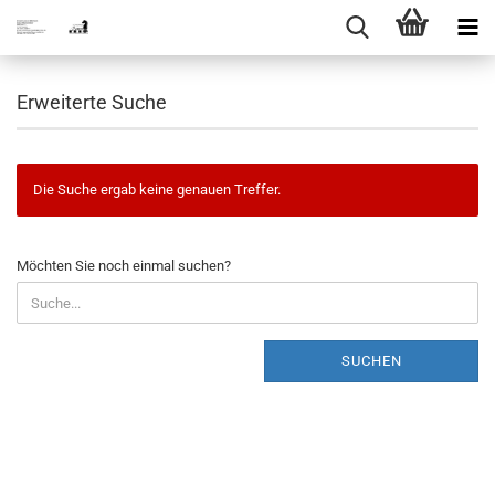
Erweiterte Suche
Die Suche ergab keine genauen Treffer.
MÖCHTEN
Möchten Sie noch einmal suchen?
SIE
NOCH
EINMAL
SUCHEN?
SUCHEN