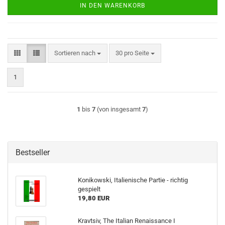
IN DEN WARENKORB
Sortieren nach
pro Seite
Sortieren nach
30 pro Seite
1
1
bis
7
(von insgesamt
7
)
Bestseller
Konikowski, Italienische Partie - richtig
gespielt
19,80 EUR
Kravtsiv, The Italian Renaissance I