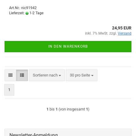
Art.Nr.: nic91942
Lieferzeit:
1-2 Tage
24,95 EUR
inkl. 7% MwSt. zzgl.
Versand
IN DEN WARENKORB
Sortieren nach
pro Seite
Sortieren nach
30 pro Seite
1
1
bis
1
(von insgesamt
1
)
Newsletter-Anmeldung