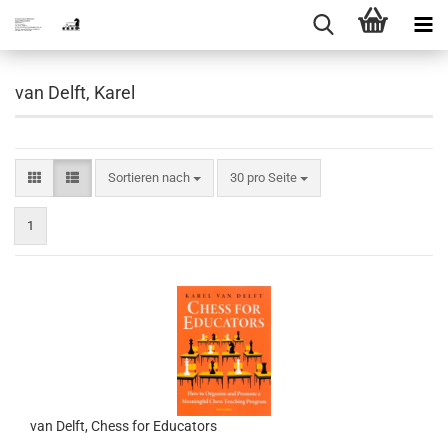
van Delft, Karel
Sortieren nach
pro Seite
Sortieren nach
30 pro Seite
1
van Delft, Chess for Educators