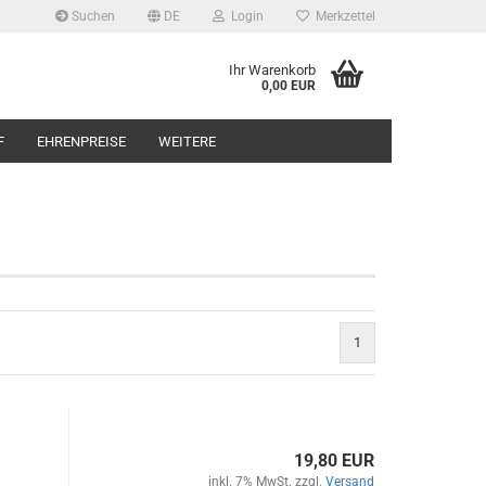
Suchen
DE
Login
Merkzettel
Ihr Warenkorb
0,00 EUR
F
EHRENPREISE
WEITERE
1
19,80 EUR
inkl. 7% MwSt. zzgl.
Versand