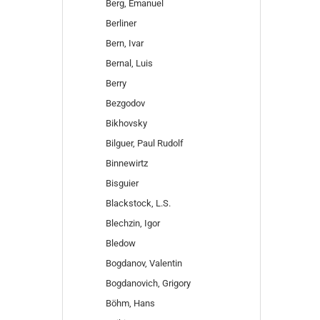
Berg, Emanuel
Berliner
Bern, Ivar
Bernal, Luis
Berry
Bezgodov
Bikhovsky
Bilguer, Paul Rudolf
Binnewirtz
Bisguier
Blackstock, L.S.
Blechzin, Igor
Bledow
Bogdanov, Valentin
Bogdanovich, Grigory
Böhm, Hans