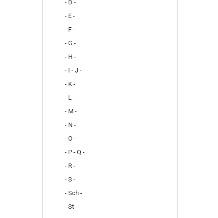
- D -
- E -
- F -
- G -
- H -
- I - J -
- K -
- L -
- M -
- N -
- O -
- P - Q -
- R -
- S -
- Sch -
- St -