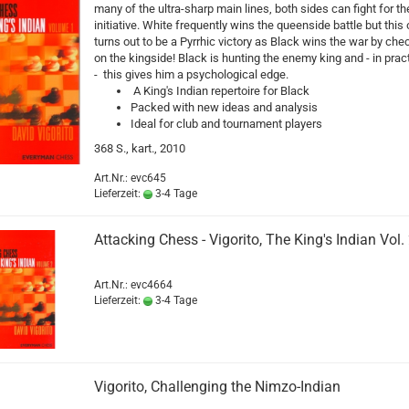
many of the ultra-sharp main lines, both sides can fight for th
initiative. White frequently wins the queenside battle but this 
turns out to be a Pyrrhic victory as Black wins the war by ch
on the kingside! Black is hunting the enemy king and - in pract
- this gives him a psychological edge.
A King's Indian repertoire for Black
Packed with new ideas and analysis
Ideal for club and tournament players
368 S., kart., 2010
Art.Nr.: evc645
Lieferzeit:
3-4 Tage
Attacking Chess - Vigorito, The King's Indian Vol.
Art.Nr.: evc4664
Lieferzeit:
3-4 Tage
Vigorito, Challenging the Nimzo-Indian