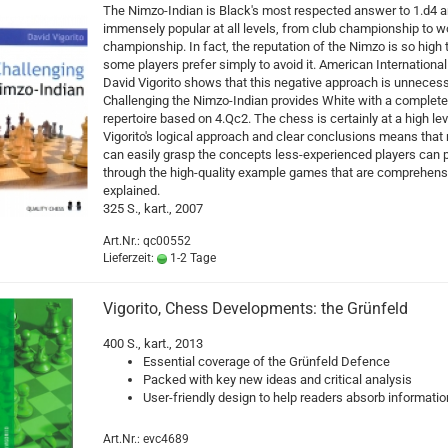
The Nimzo-Indian is Black's most respected answer to 1.d4 a
immensely popular at all levels, from club championship to w
championship. In fact, the reputation of the Nimzo is so high 
some players prefer simply to avoid it. American Internationa
David Vigorito shows that this negative approach is unnecess
Challenging the Nimzo-Indian provides White with a complete
repertoire based on 4.Qc2. The chess is certainly at a high lev
Vigorito's logical approach and clear conclusions means that
can easily grasp the concepts less-experienced players can 
through the high-quality example games that are comprehens
explained.
325 S., kart., 2007
Art.Nr.: qc00552
Lieferzeit:
1-2 Tage
Vigorito, Chess Developments: the Grünfeld
400 S., kart., 2013
Essential coverage of the Grünfeld Defence
Packed with key new ideas and critical analysis
User-friendly design to help readers absorb informatio
Art.Nr.: evc4689