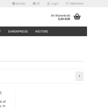
Suchen
DE
Login
Merkzettel
Ihr Warenkorb
0,00 EUR
F
EHRENPREISE
WEITERE
1
 1
ls of
. In