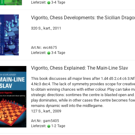
Lieferzeit:
3-4 Tage
Vigorito, Chess Developments: the Sicilian Drago
320 S., kart., 2011
Art.Nr.: evc4675
Lieferzeit:
3-4 Tage
Vigorito, Chess Explained: The Main-Line Slav
This book discusses all major lines after 1.d4 d5 2.c4 c6 3.N
4.Nc3 dxc4. The lack of symmetry provides scope for creativ
to obtain winning chances with either colour. Play can take 
strategic directions: sontimes the centre is blasted open and
play dominates, while in other cases the centre becomes foxe
remains dynamic well into the midllegame.
127 S., kart., 2009
Art.Nr.: gam5405
Lieferzeit:
1-2 Tage