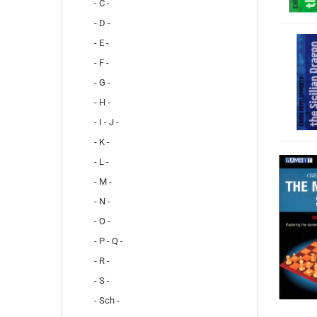
- C -
- D -
- E -
- F -
- G -
- H -
- I - J -
- K -
- L -
- M -
- N -
- O -
- P - Q -
- R -
- S -
- Sch -