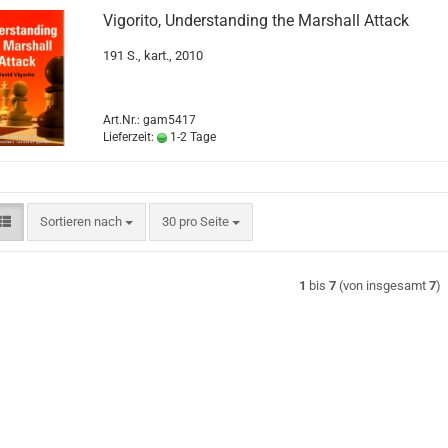
Vigorito, Understanding the Marshall Attack
191 S., kart., 2010
Art.Nr.: gam5417
Lieferzeit:
1-2 Tage
Sortieren nach
pro Seite
Sortieren nach
30 pro Seite
1
bis
7
(von insgesamt
7
)