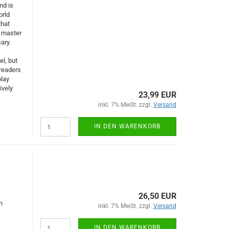
nd is
orld
that
l master
ary.
el, but
 readers
play
ively
23,99 EUR
inkl. 7% MwSt. zzgl.
Versand
IN DEN WARENKORB
26,50 EUR
n
inkl. 7% MwSt. zzgl.
Versand
IN DEN WARENKORB