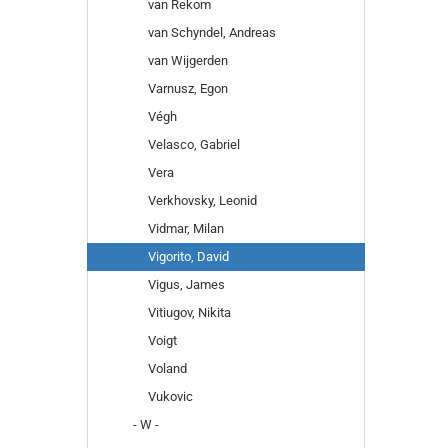
van Rekom
van Schyndel, Andreas
van Wijgerden
Varnusz, Egon
Végh
Velasco, Gabriel
Vera
Verkhovsky, Leonid
Vidmar, Milan
Vigorito, David
Vigus, James
Vitiugov, Nikita
Voigt
Voland
Vukovic
- W -