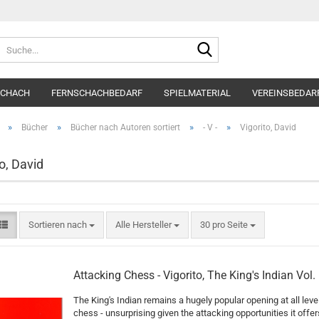
Suche...
SCHACH
FERNSCHACHBEDARF
SPIELMATERIAL
VEREINSBEDAR
»
»
»
»
Bücher
Bücher nach Autoren sortiert
- V -
Vigorito, David
o, David
Sortieren nach
pro Seite
Sortieren nach
Alle Hersteller
30 pro Seite
Attacking Chess - Vigorito, The King's Indian Vol.
The King's Indian remains a hugely popular opening at all leve
chess - unsurprising given the attacking opportunities it offers