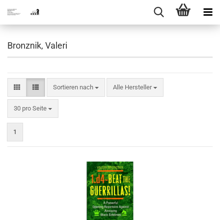
Bronznik, Valeri
Sortieren nach
Sortieren nach
Alle Hersteller
pro Seite
30 pro Seite
1