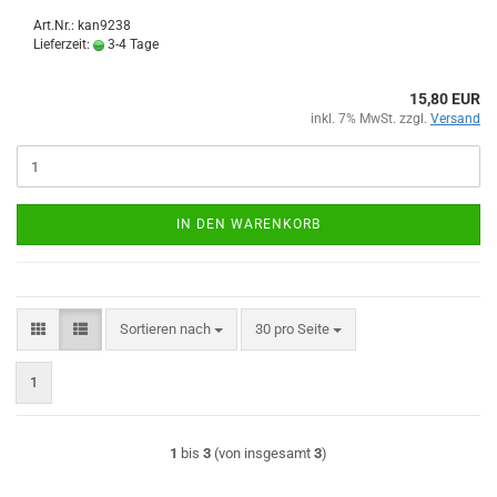
Art.Nr.: kan9238
Lieferzeit:
3-4 Tage
15,80 EUR
inkl. 7% MwSt. zzgl.
Versand
IN DEN WARENKORB
Sortieren nach
pro Seite
Sortieren nach
30 pro Seite
1
1
bis
3
(von insgesamt
3
)