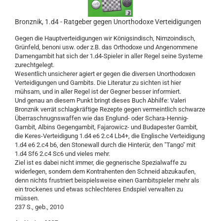
Bronznik, 1.d4 - Ratgeber gegen Unorthodoxe Verteidigungen
Gegen die Hauptverteidigungen wir Königsindisch, Nimzoindisch,
Grünfeld, benoni usw. oder z.B. das Orthodoxe und Angenommene
Damengambit hat sich der 1.d4-Spieler in aller Regel seine Systeme
zurechtgelegt.
Wesentlich unsicherer agiert er gegen die diversen Unorthodoxen
Verteidigungen und Gambits. Die Literatur zu sichten ist hier
mühsam, und in aller Regel ist der Gegner besser informiert.
Und genau an diesem Punkt bringt dieses Buch Abhilfe: Valeri
Bronznik verrät schlagkräftige Rezepte gegen vermeintlich schwarze
Überraschnugnswaffen wie das Englund- oder Schara-Hennig-
Gambit, Albins Gegengambit, Fajarowicz- und Budapester Gambit,
die Keres-Verteidigung 1.d4 e6 2.c4 Lb4+, die Englische Verteidigung
1.d4 e6 2.c4 b6, den Stonewall durch die Hinterür, den "Tango" mit
1.d4 Sf6 2.c4 Sc6 und vieles mehr.
Ziel ist es dabei nicht immer, die gegnerische Spezialwaffe zu
widerlegen, sondern dem Kontrahenten den Schneid abzukaufen,
denn nichts frustriert beispielsweise einen Gambitspieler mehr als
ein trockenes und etwas schlechteres Endspiel verwalten zu
müssen.
237 S., geb., 2010