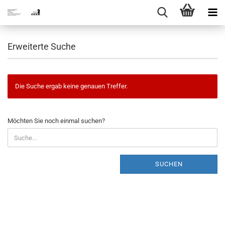
Erweiterte Suche
Die Suche ergab keine genauen Treffer.
MÖCHTEN
Möchten Sie noch einmal suchen?
SIE
NOCH
EINMAL
SUCHEN?
SUCHEN