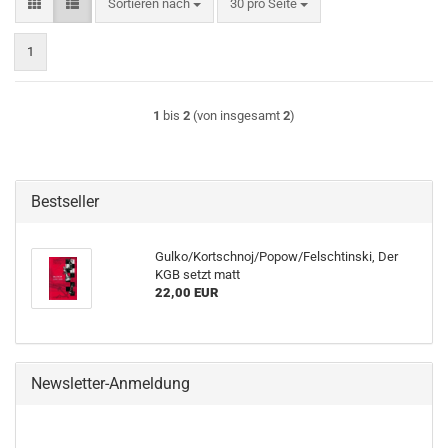
Sortieren nach
pro Seite
Sortieren nach
30 pro Seite
1
1
bis
2
(von insgesamt
2
)
Bestseller
Gulko/Kortschnoj/Popow/Felschtinski, Der
KGB setzt matt
22,00 EUR
Newsletter-Anmeldung