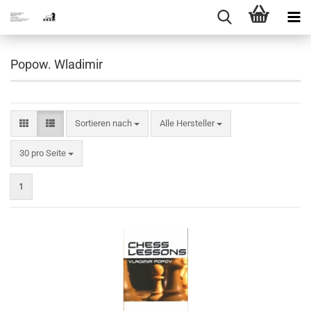
Popow. Wladimir
Sortieren nach
Sortieren nach
Alle Hersteller
pro Seite
30 pro Seite
1