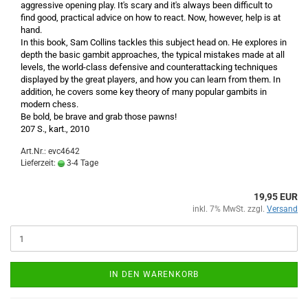
aggressive opening play. It's scary and it's always been difficult to
find good, practical advice on how to react. Now, however, help is at
hand.
In this book, Sam Collins tackles this subject head on. He explores in
depth the basic gambit approaches, the typical mistakes made at all
levels, the world-class defensive and counterattacking techniques
displayed by the great players, and how you can learn from them. In
addition, he covers some key theory of many popular gambits in
modern chess.
Be bold, be brave and grab those pawns!
207 S., kart., 2010
Art.Nr.: evc4642
Lieferzeit:
3-4 Tage
19,95 EUR
inkl. 7% MwSt. zzgl.
Versand
IN DEN WARENKORB