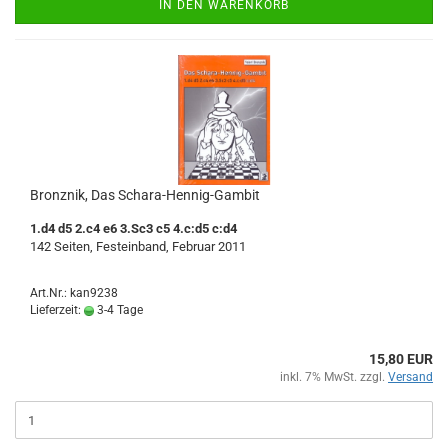
IN DEN WARENKORB
Bronznik, Das Schara-Hennig-Gambit
1.d4 d5 2.c4 e6 3.Sc3 c5 4.c:d5 c:d4
142 Seiten, Festeinband, Februar 2011
Art.Nr.: kan9238
Lieferzeit:
3-4 Tage
15,80 EUR
inkl. 7% MwSt. zzgl.
Versand