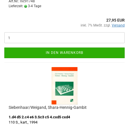
Art.Nr.: nic91748
Lieferzeit:
3-4 Tage
27,95 EUR
inkl. 7% MwSt. zzgl.
Versand
IN DEN WARENKORB
Siebenhaar/Weigand, Shara-Hennig-Gambit
1.d4 d5 2.c4 e6 3.Sc3 c5 4.cxd5 cxd4
110 S., kart., 1994