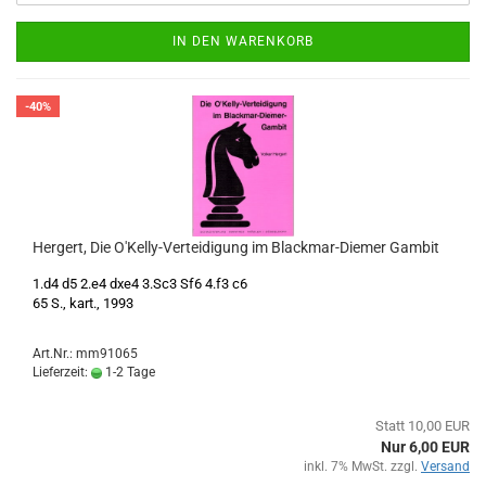
IN DEN WARENKORB
-40%
Hergert, Die O'Kelly-Verteidigung im Blackmar-Diemer Gambit
1.d4 d5 2.e4 dxe4 3.Sc3 Sf6 4.f3 c6
65 S., kart., 1993
Art.Nr.: mm91065
Lieferzeit:
1-2 Tage
Statt 10,00 EUR
Nur 6,00 EUR
inkl. 7% MwSt. zzgl.
Versand