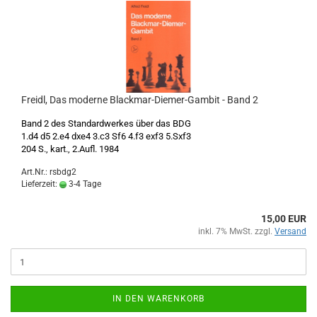
Freidl, Das moderne Blackmar-Diemer-Gambit - Band 2
Band 2 des Standardwerkes über das BDG
1.d4 d5 2.e4 dxe4 3.c3 Sf6 4.f3 exf3 5.Sxf3
204 S., kart., 2.Aufl. 1984
Art.Nr.: rsbdg2
Lieferzeit:
3-4 Tage
15,00 EUR
inkl. 7% MwSt. zzgl.
Versand
IN DEN WARENKORB