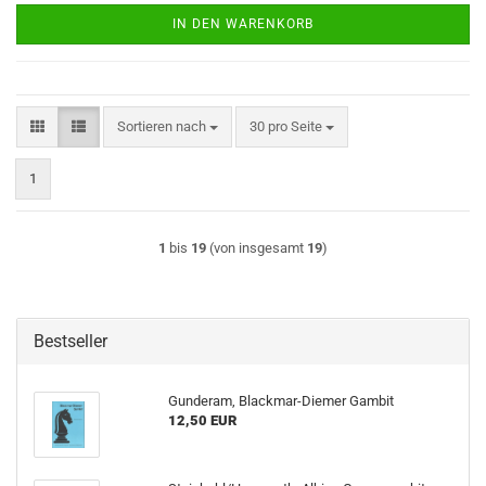
IN DEN WARENKORB
Sortieren nach
pro Seite
Sortieren nach
30 pro Seite
1
1
bis
19
(von insgesamt
19
)
Bestseller
Gunderam, Blackmar-Diemer Gambit
12,50 EUR