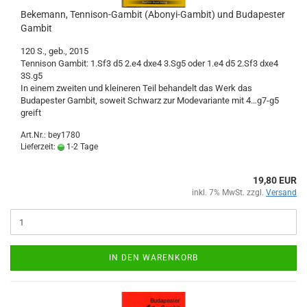
Bekemann, Tennison-Gambit (Abonyi-Gambit) und Budapester
Gambit
120 S., geb., 2015
Tennison Gambit: 1.Sf3 d5 2.e4 dxe4 3.Sg5 oder 1.e4 d5 2.Sf3 dxe4
3S.g5
In einem zweiten und kleineren Teil behandelt das Werk das
Budapester Gambit, soweit Schwarz zur Modevariante mit 4…g7-g5
greift
Art.Nr.: bey1780
Lieferzeit:
1-2 Tage
19,80 EUR
inkl. 7% MwSt. zzgl.
Versand
IN DEN WARENKORB