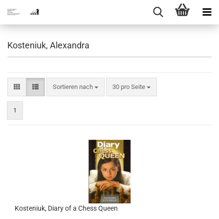
Kosteniuk, Alexandra
Sortieren nach
pro Seite
Sortieren nach
30 pro Seite
1
Kosteniuk, Diary of a Chess Queen