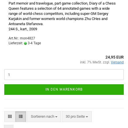
Part memoir and travelogue, part game collection, Diary of a Chess
Queen features a selection of 64 annotated games with a wide
range of world-chess competitors, including super-GM Sergey
Karjakin and former women's world champions Zhu CHes and
Antoaneta Stefanova.
244 S., kart., 2009
Art.Nr.: mon4827
Lieferzeit:
3-4 Tage
24,95 EUR
inkl. 7% MwSt. zzgl.
Versand
IN DEN WARENKORB
Sortieren nach
pro Seite
Sortieren nach
30 pro Seite