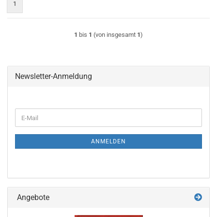
1
1
bis
1
(von insgesamt
1
)
Newsletter-Anmeldung
WEITER
E-
ZUR
Mail
NEWSLETTER-
ANMELDUNG
ANMELDEN
Angebote